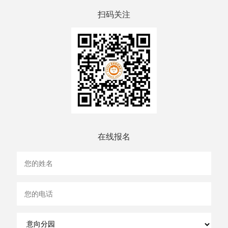
扫码关注
在线报名