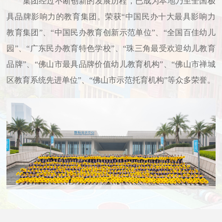
集团经过不断创新的发展历程，已成为本地乃至全国极
具品牌影响力的教育集团。荣获“中国民办十大最具影响力
教育集团”、“中国民办教育创新示范单位”、“全国百佳幼儿
园”、“广东民办教育特色学校”、“珠三角最受欢迎幼儿教育
品牌”、“佛山市最具品牌价值幼儿教育机构”、“佛山市禅城
区教育系统先进单位”、“佛山市示范托育机构”等众多荣誉。